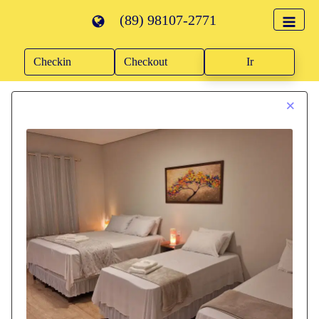
(89) 98107-2771
Ir
×